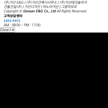
(주)거산 E&G | (주)거산건축사사무소 | (주)거산테크놀러지
건율건설(주) | 거산디자인 | 마노아거산 | 그랑아모르
Copyright ©
Geosan E&G Co., Ltd
All Rights Reserved .
고객상담센터
1833-5972
AM : 08:00 ~ PM : 17:00
Close | ✕