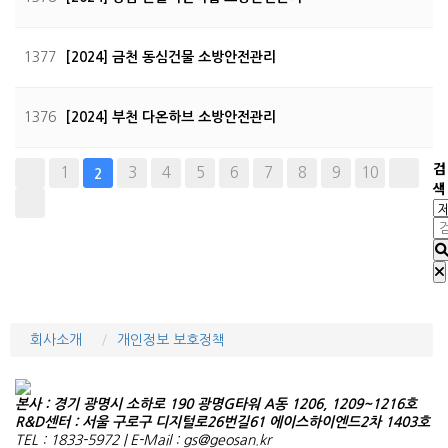
1377
[2024] 금천 동심건물 소방안전관리
1376
[2024] 부천 다온하브 소방안전관리
검
1
3
4
5
6
7
8
9
10
2
색
회사소개
개인정보 보호정책
본사 : 경기 광명시 소하로 190 광명G타워 A동 1206, 1209~1216호
R&D센터 : 서울 구로구 디지털로26번길61 에이스하이엔드2차 1403호
TEL : 1833-5972 | E-Mail : gs@geosan.kr