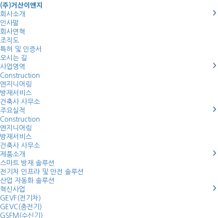
(주)거산이앤지
회사소개
인사말
회사연혁
조직도
특허 및 인증서
오시는 길
사업영역
Construction
엔지니어링
방재서비스
건축사 사무소
주요실적
Construction
엔지니어링
방재서비스
건축사 사무소
제품소개
스마트 방재 솔루션
전기차 인프라 및 안전 솔루션
산업 자동화 솔루션
혁신사업
GEVF(전기차)
GEVC(충전기)
GSFM(수신기)