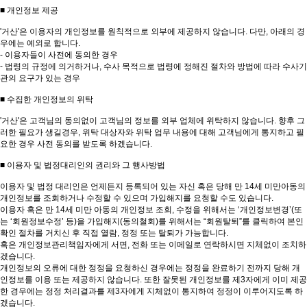
■ 개인정보 제공
'거산'은 이용자의 개인정보를 원칙적으로 외부에 제공하지 않습니다. 다만, 아래의 경
우에는 예외로 합니다.
- 이용자들이 사전에 동의한 경우
- 법령의 규정에 의거하거나, 수사 목적으로 법령에 정해진 절차와 방법에 따라 수사기
관의 요구가 있는 경우
■ 수집한 개인정보의 위탁
'거산'은 고객님의 동의없이 고객님의 정보를 외부 업체에 위탁하지 않습니다. 향후 그
러한 필요가 생길경우, 위탁 대상자와 위탁 업무 내용에 대해 고객님에게 통지하고 필
요한 경우 사전 동의를 받도록 하겠습니다.
■ 이용자 및 법정대리인의 권리와 그 행사방법
이용자 및 법정 대리인은 언제든지 등록되어 있는 자신 혹은 당해 만 14세 미만아동의
개인정보를 조회하거나 수정할 수 있으며 가입해지를 요청할 수도 있습니다.
이용자 혹은 만 14세 미만 아동의 개인정보 조회, 수정을 위해서는 ‘개인정보변경’(또
는 ‘회원정보수정’ 등)을 가입해지(동의철회)를 위해서는 “회원탈퇴”를 클릭하여 본인
확인 절차를 거치신 후 직접 열람, 정정 또는 탈퇴가 가능합니다.
혹은 개인정보관리책임자에게 서면, 전화 또는 이메일로 연락하시면 지체없이 조치하
겠습니다.
개인정보의 오류에 대한 정정을 요청하신 경우에는 정정을 완료하기 전까지 당해 개
인정보를 이용 또는 제공하지 않습니다. 또한 잘못된 개인정보를 제3자에게 이미 제공
한 경우에는 정정 처리결과를 제3자에게 지체없이 통지하여 정정이 이루어지도록 하
겠습니다.