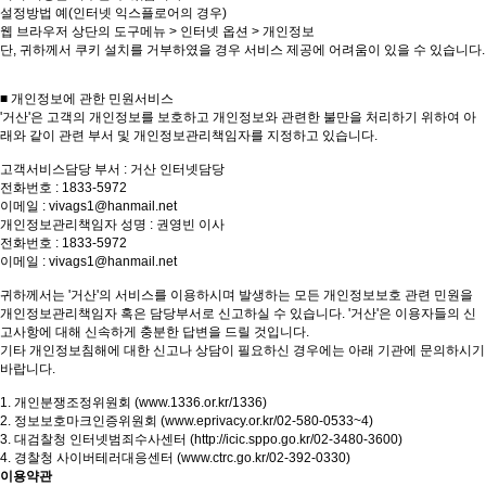
설정방법 예(인터넷 익스플로어의 경우)
웹 브라우저 상단의 도구메뉴 > 인터넷 옵션 > 개인정보
단, 귀하께서 쿠키 설치를 거부하였을 경우 서비스 제공에 어려움이 있을 수 있습니다.
■ 개인정보에 관한 민원서비스
'거산'은 고객의 개인정보를 보호하고 개인정보와 관련한 불만을 처리하기 위하여 아
래와 같이 관련 부서 및 개인정보관리책임자를 지정하고 있습니다.
고객서비스담당 부서 : 거산 인터넷담당
전화번호 : 1833-5972
이메일 : vivags1@hanmail.net
개인정보관리책임자 성명 : 권영빈 이사
전화번호 : 1833-5972
이메일 : vivags1@hanmail.net
귀하께서는 '거산'의 서비스를 이용하시며 발생하는 모든 개인정보보호 관련 민원을
개인정보관리책임자 혹은 담당부서로 신고하실 수 있습니다. '거산'은 이용자들의 신
고사항에 대해 신속하게 충분한 답변을 드릴 것입니다.
기타 개인정보침해에 대한 신고나 상담이 필요하신 경우에는 아래 기관에 문의하시기
바랍니다.
1. 개인분쟁조정위원회 (www.1336.or.kr/1336)
2. 정보보호마크인증위원회 (www.eprivacy.or.kr/02-580-0533~4)
3. 대검찰청 인터넷범죄수사센터 (http://icic.sppo.go.kr/02-3480-3600)
4. 경찰청 사이버테러대응센터 (www.ctrc.go.kr/02-392-0330)
이용약관