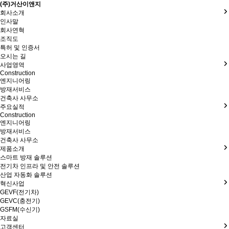
(주)거산이앤지
회사소개
인사말
회사연혁
조직도
특허 및 인증서
오시는 길
사업영역
Construction
엔지니어링
방재서비스
건축사 사무소
주요실적
Construction
엔지니어링
방재서비스
건축사 사무소
제품소개
스마트 방재 솔루션
전기차 인프라 및 안전 솔루션
산업 자동화 솔루션
혁신사업
GEVF(전기차)
GEVC(충전기)
GSFM(수신기)
자료실
고객센터