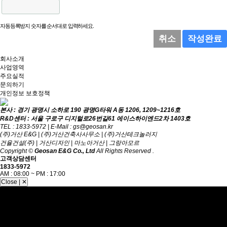
자동등록방지 숫자를 순서대로 입력하세요.
취소
작성완료
회사소개
사업영역
주요실적
문의하기
개인정보 보호정책
본사 : 경기 광명시 소하로 190 광명G타워 A동 1206, 1209~1216호
R&D센터 : 서울 구로구 디지털로26번길61 에이스하이엔드2차 1403호
TEL : 1833-5972 | E-Mail : gs@geosan.kr
(주)거산 E&G | (주)거산건축사사무소 | (주)거산테크놀러지
건율건설(주) | 거산디자인 | 마노아거산 | 그랑아모르
Copyright ©
Geosan E&G Co., Ltd
All Rights Reserved .
고객상담센터
1833-5972
AM : 08:00 ~ PM : 17:00
Close | ✕