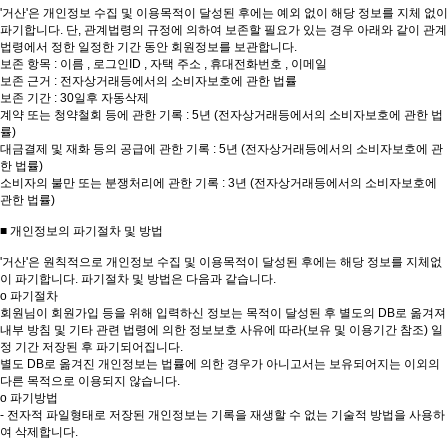
'거산'은 개인정보 수집 및 이용목적이 달성된 후에는 예외 없이 해당 정보를 지체 없이
파기합니다. 단, 관계법령의 규정에 의하여 보존할 필요가 있는 경우 아래와 같이 관계
법령에서 정한 일정한 기간 동안 회원정보를 보관합니다.
보존 항목 : 이름 , 로그인ID , 자택 주소 , 휴대전화번호 , 이메일
보존 근거 : 전자상거래등에서의 소비자보호에 관한 법률
보존 기간 : 30일후 자동삭제
계약 또는 청약철회 등에 관한 기록 : 5년 (전자상거래등에서의 소비자보호에 관한 법
률)
대금결제 및 재화 등의 공급에 관한 기록 : 5년 (전자상거래등에서의 소비자보호에 관
한 법률)
소비자의 불만 또는 분쟁처리에 관한 기록 : 3년 (전자상거래등에서의 소비자보호에
관한 법률)
■ 개인정보의 파기절차 및 방법
'거산'은 원칙적으로 개인정보 수집 및 이용목적이 달성된 후에는 해당 정보를 지체없
이 파기합니다. 파기절차 및 방법은 다음과 같습니다.
ο 파기절차
회원님이 회원가입 등을 위해 입력하신 정보는 목적이 달성된 후 별도의 DB로 옮겨져
내부 방침 및 기타 관련 법령에 의한 정보보호 사유에 따라(보유 및 이용기간 참조) 일
정 기간 저장된 후 파기되어집니다.
별도 DB로 옮겨진 개인정보는 법률에 의한 경우가 아니고서는 보유되어지는 이외의
다른 목적으로 이용되지 않습니다.
ο 파기방법
- 전자적 파일형태로 저장된 개인정보는 기록을 재생할 수 없는 기술적 방법을 사용하
여 삭제합니다.